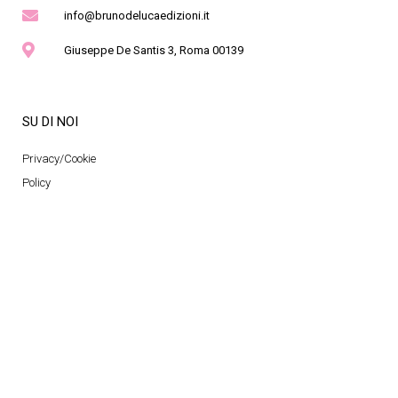
info@brunodelucaedizioni.it
Giuseppe De Santis 3, Roma 00139
SU DI NOI
Privacy/Cookie
Policy
Termini e Condizioni
Area Privata
METODI DI PAGAMENTO ACCETTATI