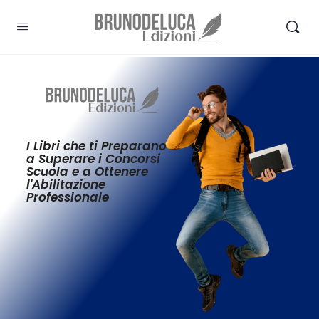
I Libri che ti Preparano
a Superare i Concorsi
Scuola e a Ottenere
l'Abilitazione
Professionale