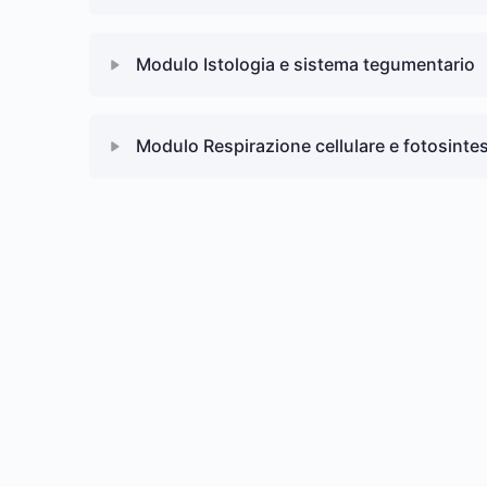
Quiz Modulo la riproduzione e l’embriogenesi
Lezione Content
Modulo Istologia e sistema tegumentario
Quiz l’ambiente e i cicli biogeochimici
Lezione Content
Modulo Respirazione cellulare e fotosintes
Quiz Istologia e sistema tegumentario
Lezione Content
Quiz Respirazione cellulare e fotosintesi