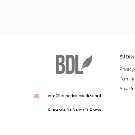
SU DI N
Privacy
Termini 
Area Pri
info@brunodelucaedizioni.it
Giuseppe De Santis 3, Roma
00139