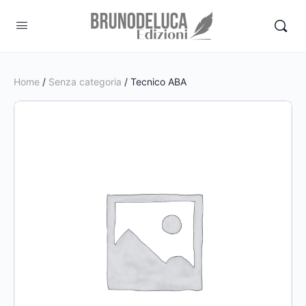
Home
/
Senza categoria
/ Tecnico ABA