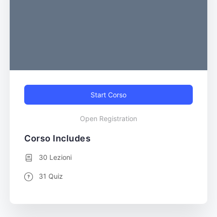
Start Corso
Open Registration
Corso Includes
30 Lezioni
31 Quiz