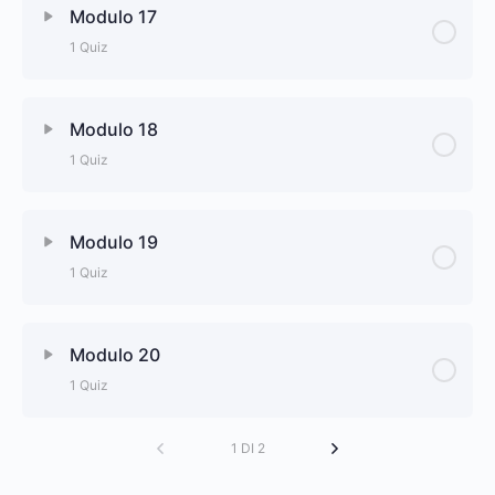
Modulo 17
1 Quiz
Quiz Modulo 16
Lezione Content
Modulo 18
1 Quiz
Quiz Modulo 17
Lezione Content
Modulo 19
1 Quiz
Quiz Modulo 18
Lezione Content
Modulo 20
1 Quiz
Quiz Modulo 19
Lezione Content
1 DI 2