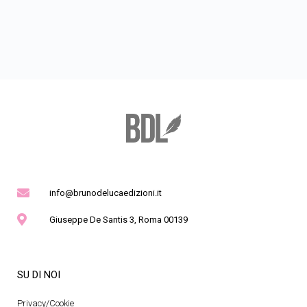
info@brunodelucaedizioni.it
Giuseppe De Santis 3, Roma 00139
SU DI NOI
Privacy/Cookie